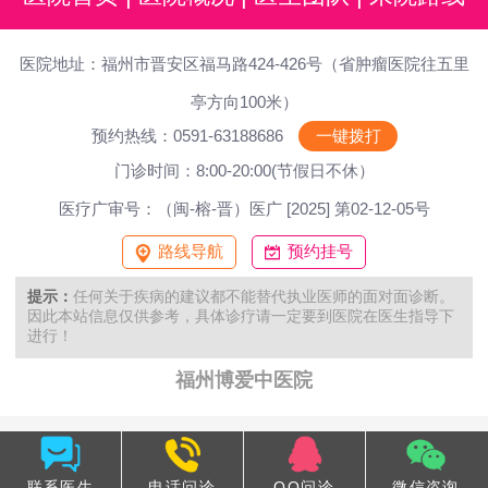
医院地址：福州市晋安区福马路424-426号（省肿瘤医院往五里
亭方向100米）
预约热线：0591-63188686
一键拨打
门诊时间：8:00-20:00(节假日不休）
医疗广审号：（闽-榕-晋）医广 [2025] 第02-12-05号
路线导航
预约挂号
提示：
任何关于疾病的建议都不能替代执业医师的面对面诊断。
因此本站信息仅供参考，具体诊疗请一定要到医院在医生指导下
进行！
福州博爱中医院
联系医生
电话问诊
QQ问诊
微信咨询