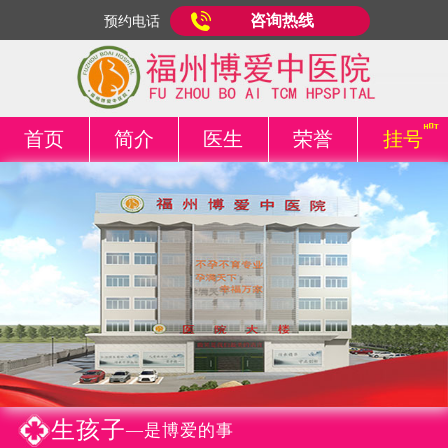
咨询热线
预约电话
首页
简介
医生
荣誉
挂号
生孩子
—是博爱的事