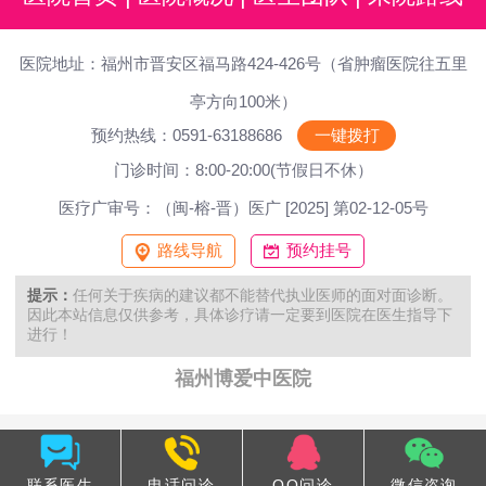
医院地址：福州市晋安区福马路424-426号（省肿瘤医院往五里
亭方向100米）
预约热线：0591-63188686
一键拨打
门诊时间：8:00-20:00(节假日不休）
医疗广审号：（闽-榕-晋）医广 [2025] 第02-12-05号
路线导航
预约挂号
提示：
任何关于疾病的建议都不能替代执业医师的面对面诊断。
因此本站信息仅供参考，具体诊疗请一定要到医院在医生指导下
进行！
福州博爱中医院
联系医生
电话问诊
QQ问诊
微信咨询