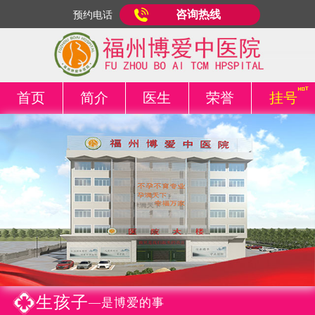
咨询热线
预约电话
首页
简介
医生
荣誉
挂号
生孩子
—是博爱的事