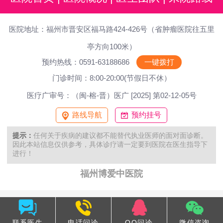
医院地址：福州市晋安区福马路424-426号（省肿瘤医院往五里
亭方向100米）
预约热线：0591-63188686
一键拨打
门诊时间：8:00-20:00(节假日不休）
医疗广审号：（闽-榕-晋）医广 [2025] 第02-12-05号
路线导航
预约挂号
提示：
任何关于疾病的建议都不能替代执业医师的面对面诊断。
因此本站信息仅供参考，具体诊疗请一定要到医院在医生指导下
进行！
福州博爱中医院
联系医生
电话问诊
QQ问诊
微信咨询