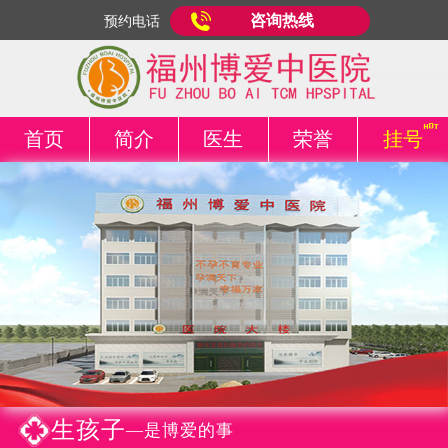
咨询热线
预约电话
首页
简介
医生
荣誉
挂号
生孩子
—是博爱的事