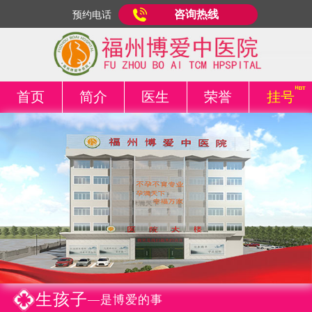
咨询热线
预约电话
首页
简介
医生
荣誉
挂号
生孩子
—是博爱的事