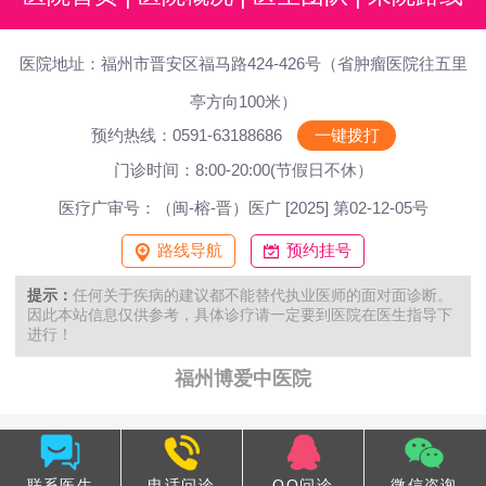
医院地址：福州市晋安区福马路424-426号（省肿瘤医院往五里
亭方向100米）
预约热线：0591-63188686
一键拨打
门诊时间：8:00-20:00(节假日不休）
医疗广审号：（闽-榕-晋）医广 [2025] 第02-12-05号
路线导航
预约挂号
提示：
任何关于疾病的建议都不能替代执业医师的面对面诊断。
因此本站信息仅供参考，具体诊疗请一定要到医院在医生指导下
进行！
福州博爱中医院
联系医生
电话问诊
QQ问诊
微信咨询