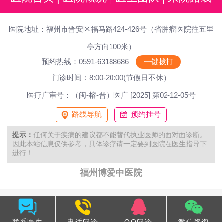
医院地址：福州市晋安区福马路424-426号（省肿瘤医院往五里
亭方向100米）
预约热线：0591-63188686
一键拨打
门诊时间：8:00-20:00(节假日不休）
医疗广审号：（闽-榕-晋）医广 [2025] 第02-12-05号
路线导航
预约挂号
提示：
任何关于疾病的建议都不能替代执业医师的面对面诊断。
因此本站信息仅供参考，具体诊疗请一定要到医院在医生指导下
进行！
福州博爱中医院
联系医生
电话问诊
QQ问诊
微信咨询