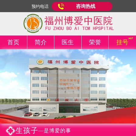
咨询热线
预约电话
首页
简介
医生
荣誉
挂号
生孩子
—是博爱的事