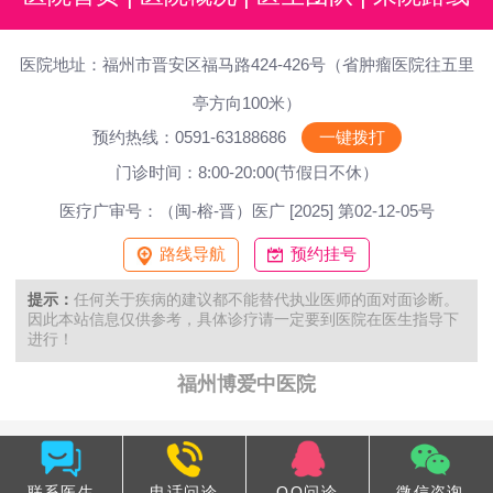
医院地址：福州市晋安区福马路424-426号（省肿瘤医院往五里
亭方向100米）
预约热线：0591-63188686
一键拨打
门诊时间：8:00-20:00(节假日不休）
医疗广审号：（闽-榕-晋）医广 [2025] 第02-12-05号
路线导航
预约挂号
提示：
任何关于疾病的建议都不能替代执业医师的面对面诊断。
因此本站信息仅供参考，具体诊疗请一定要到医院在医生指导下
进行！
福州博爱中医院
联系医生
电话问诊
QQ问诊
微信咨询