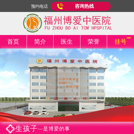
咨询热线
预约电话
首页
简介
医生
荣誉
挂号
生孩子
—是博爱的事