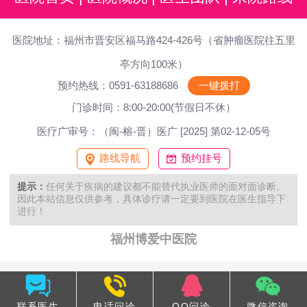
医院地址：福州市晋安区福马路424-426号（省肿瘤医院往五里
亭方向100米）
预约热线：0591-63188686
一键拨打
门诊时间：8:00-20:00(节假日不休）
医疗广审号：（闽-榕-晋）医广 [2025] 第02-12-05号
路线导航
预约挂号
提示：
任何关于疾病的建议都不能替代执业医师的面对面诊断。
因此本站信息仅供参考，具体诊疗请一定要到医院在医生指导下
进行！
福州博爱中医院
联系医生
电话问诊
QQ问诊
微信咨询