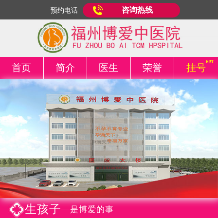
咨询热线
预约电话
首页
简介
医生
荣誉
挂号
生孩子
—是博爱的事